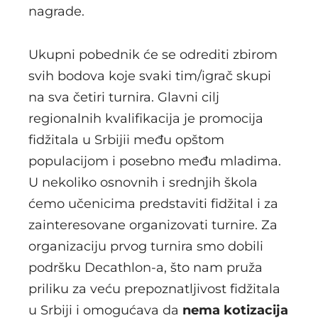
nagrade.
Ukupni pobednik će se odrediti zbirom
svih bodova koje svaki tim/igrač skupi
na sva četiri turnira. Glavni cilj
regionalnih kvalifikacija je promocija
fidžitala u Srbijii među opštom
populacijom i posebno među mladima.
U nekoliko osnovnih i srednjih škola
ćemo učenicima predstaviti fidžital i za
zainteresovane organizovati turnire. Za
organizaciju prvog turnira smo dobili
podršku Decathlon-a, što nam pruža
priliku za veću prepoznatljivost fidžitala
u Srbiji i omogućava da
nema kotizacija