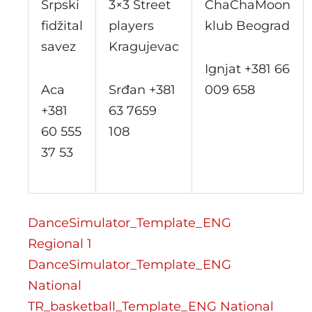
Srpski
3×3 Street
ChaChaMoon
fidžital
players
klub Beograd
savez
Kragujevac
Ignjat +381 66
Aca
Srđan +381
009 658
+381
63 7659
60 555
108
37 53
DanceSimulator_Template_ENG
Regional 1
DanceSimulator_Template_ENG
National
TR_basketball_Template_ENG National