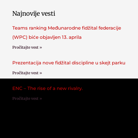
Najnovije vesti
Teams ranking Međunarodne fidžital federacije
(WPC) biće objavljen 13. aprila
Pročitajte vest »
Prezentacija nove fidžital discipline u skejt parku
Pročitajte vest »
ENC – The rise of a new rivalry.
Pročitajte vest »