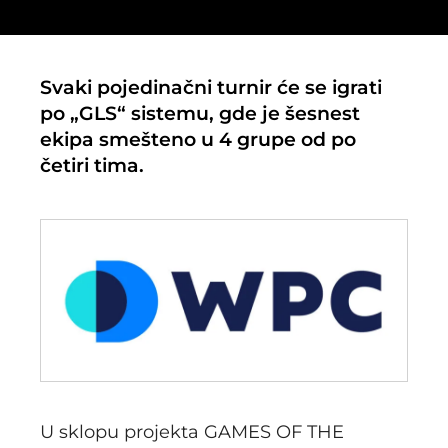
Svaki pojedinačni turnir će se igrati
po „GLS“ sistemu, gde je šesnest
ekipa smešteno u 4 grupe od po
četiri tima.
U sklopu projekta GAMES OF THE